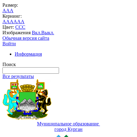
Размер:
A
A
A
Кернинг:
AA
AA
AA
Цвет:
C
C
C
Изображения
Вкл.
Выкл.
Обычная версия сайта
Войти
Информация
Поиск
Все результаты
Муниципальное образование
город Курган