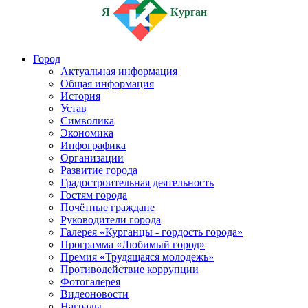
Я
Курган
Город
Актуальная информация
Общая информация
История
Устав
Символика
Экономика
Инфографика
Организации
Развитие города
Градостроительная деятельность
Гостям города
Почётные граждане
Руководители города
Галерея «Курганцы - гордость города»
Программа «Любимый город»
Премия «Трудящаяся молодежь»
Противодействие коррупции
Фотогалерея
Видеоновости
Награды