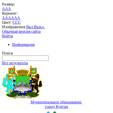
Размер:
A
A
A
Кернинг:
AA
AA
AA
Цвет:
C
C
C
Изображения
Вкл.
Выкл.
Обычная версия сайта
Войти
Информация
Поиск
Все результаты
Муниципальное образование
город Курган