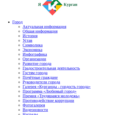
Я
Курган
Город
Актуальная информация
Общая информация
История
Устав
Символика
Экономика
Инфографика
Организации
Развитие города
Градостроительная деятельность
Гостям города
Почётные граждане
Руководители города
Галерея «Курганцы - гордость города»
Программа «Любимый город»
Премия «Трудящаяся молодежь»
Противодействие коррупции
Фотогалерея
Видеоновости
Награды