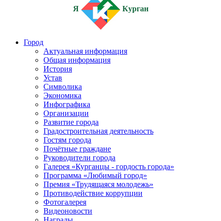
Я
Курган
Город
Актуальная информация
Общая информация
История
Устав
Символика
Экономика
Инфографика
Организации
Развитие города
Градостроительная деятельность
Гостям города
Почётные граждане
Руководители города
Галерея «Курганцы - гордость города»
Программа «Любимый город»
Премия «Трудящаяся молодежь»
Противодействие коррупции
Фотогалерея
Видеоновости
Награды