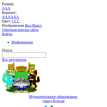
Размер:
A
A
A
Кернинг:
AA
AA
AA
Цвет:
C
C
C
Изображения
Вкл.
Выкл.
Обычная версия сайта
Войти
Информация
Поиск
Все результаты
Муниципальное образование
город Курган