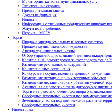
Мониторинг качества муниципальных услуг
Электронные сервисы
Предварительная запись
Другая информация
Новости
Информация о типичных юридических ошибках при
Услуги по погребению
Перечень МСЗУ
Торги
Продажа, аренда земельных и лесных участков
Продажа муниципального имущества
Аренда муниципальной казны
Отбор управляющих компаний для многоквартирн
Капитальный ремонт домов за счет средств фонда
Размещение рекламных конструкций
Концессионные соглашения
Конкурсы на осуществление перевозок по муници
Размещение нестационарных торговых объектов
Размещение нестационарных объектов уличной тор
Аукционы на право заключить договор о развитии 
Торги на право заключения договора о комплексно
Свободные земельные участки под коммерческое и
Земельные участки под комплексное развитие терр
Свободные земельные участки
Инвесторам