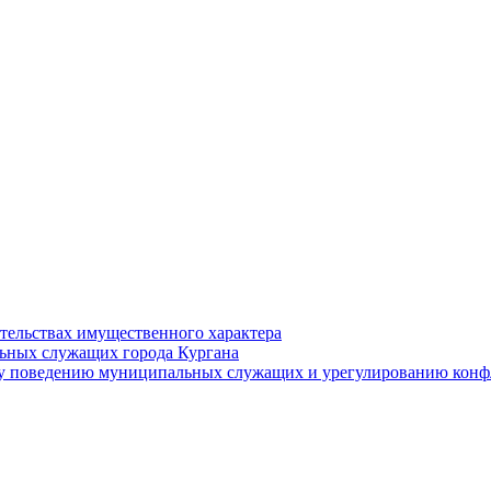
ательствах имущественного характера
ьных служащих города Кургана
у поведению муниципальных служащих и урегулированию конфл