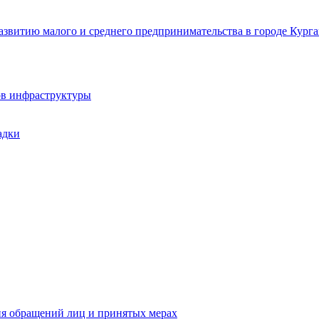
звитию малого и среднего предпринимательства в городе Курга
ов инфраструктуры
адки
ия обращений лиц и принятых мерах