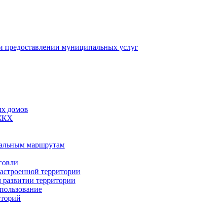
 предоставлении муниципальных услуг
ых домов
 ЖКХ
пальным маршрутам
говли
застроенной территории
м развитии территории
спользование
иторий