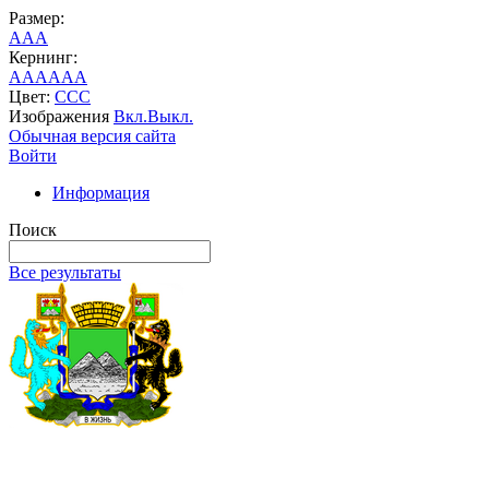
Размер:
A
A
A
Кернинг:
AA
AA
AA
Цвет:
C
C
C
Изображения
Вкл.
Выкл.
Обычная версия сайта
Войти
Информация
Поиск
Все результаты