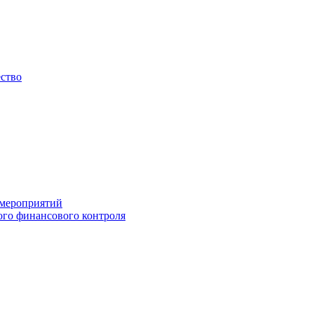
ество
 мероприятий
го финансового контроля