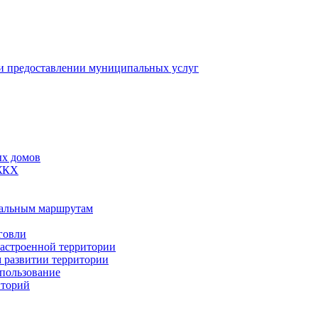
 предоставлении муниципальных услуг
ых домов
 ЖКХ
пальным маршрутам
говли
застроенной территории
м развитии территории
спользование
иторий