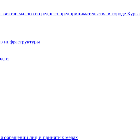
звитию малого и среднего предпринимательства в городе Курга
ов инфраструктуры
адки
ия обращений лиц и принятых мерах