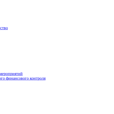
ество
 мероприятий
го финансового контроля