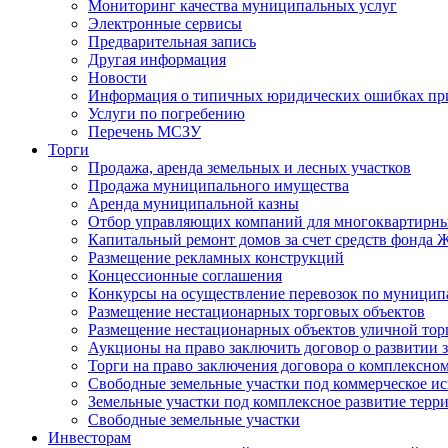
Мониторинг качества муниципальных услуг
Электронные сервисы
Предварительная запись
Другая информация
Новости
Информация о типичных юридических ошибках при
Услуги по погребению
Перечень МСЗУ
Торги
Продажа, аренда земельных и лесных участков
Продажа муниципального имущества
Аренда муниципальной казны
Отбор управляющих компаний для многоквартирн
Капитальный ремонт домов за счет средств фонда
Размещение рекламных конструкций
Концессионные соглашения
Конкурсы на осуществление перевозок по муници
Размещение нестационарных торговых объектов
Размещение нестационарных объектов уличной тор
Аукционы на право заключить договор о развитии 
Торги на право заключения договора о комплексно
Свободные земельные участки под коммерческое и
Земельные участки под комплексное развитие терр
Свободные земельные участки
Инвесторам