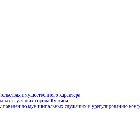
ательствах имущественного характера
ьных служащих города Кургана
у поведению муниципальных служащих и урегулированию конфл