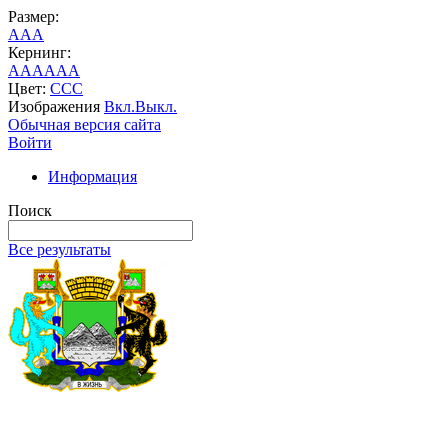
Размер:
A
A
A
Кернинг:
AA
AA
AA
Цвет:
C
C
C
Изображения
Вкл.
Выкл.
Обычная версия сайта
Войти
Информация
Поиск
Все результаты