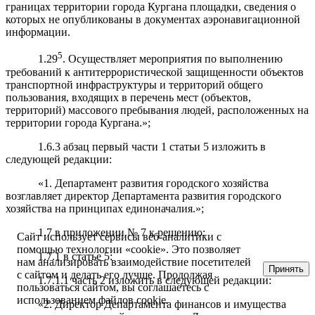
границах территории города Кургана площадки, сведения о
которых не опубликованы в документах аэронавигационной
информации.
5
1.29
. Осуществляет мероприятия по выполнению
требований к антитеррористической защищенности объектов
транспортной инфраструктуры и территорий общего
пользования, входящих в перечень мест (объектов,
территорий) массового пребывания людей, расположенных на
территории города Кургана.»;
1.6.3 абзац первый части 1 статьи 5 изложить в
следующей редакции:
«1. Департамент развития городского хозяйства
возглавляет директор Департамента развития городского
хозяйства на принципах единоначалия.»;
1.7 в приложении № 7 к решению:
Сайт использует сервисы веб-аналитики с
помощью технологии «cookie». Это позволяет
1.7.1 в статье 5:
нам анализировать взаимодействие посетителей
Принять
с сайтом и делать его лучше. Продолжая
1.7.1.1 часть 2 изложить в следующей редакции:
пользоваться сайтом, вы соглашаетесь с
использованием файлов cookie.
«2.
Директор Департамента финансов и имущества