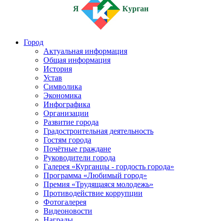
Я
Курган
Город
Актуальная информация
Общая информация
История
Устав
Символика
Экономика
Инфографика
Организации
Развитие города
Градостроительная деятельность
Гостям города
Почётные граждане
Руководители города
Галерея «Курганцы - гордость города»
Программа «Любимый город»
Премия «Трудящаяся молодежь»
Противодействие коррупции
Фотогалерея
Видеоновости
Награды