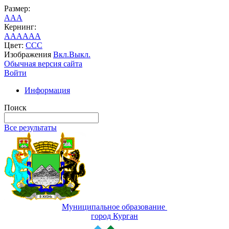
Размер:
A
A
A
Кернинг:
AA
AA
AA
Цвет:
C
C
C
Изображения
Вкл.
Выкл.
Обычная версия сайта
Войти
Информация
Поиск
Все результаты
Муниципальное образование
город Курган