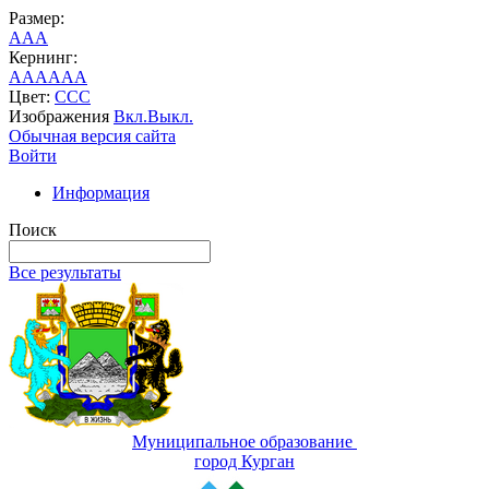
Размер:
A
A
A
Кернинг:
AA
AA
AA
Цвет:
C
C
C
Изображения
Вкл.
Выкл.
Обычная версия сайта
Войти
Информация
Поиск
Все результаты
Муниципальное образование
город Курган