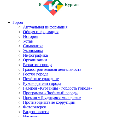
Я
Курган
Город
Актуальная информация
Общая информация
История
Устав
Символика
Экономика
Инфографика
Организации
Развитие города
Градостроительная деятельность
Гостям города
Почётные граждане
Руководители города
Галерея «Курганцы - гордость города»
Программа «Любимый город»
Премия «Трудящаяся молодежь»
Противодействие коррупции
Фотогалерея
Видеоновости
Награды