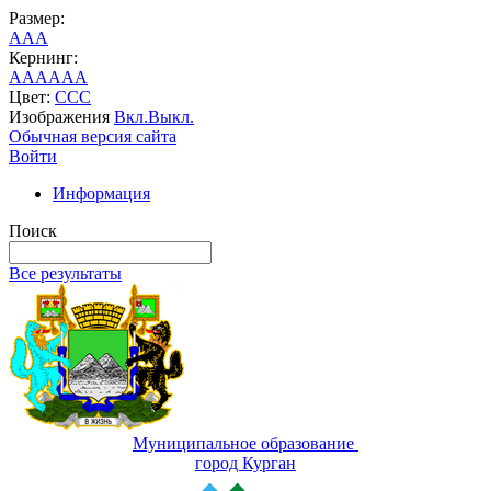
Размер:
A
A
A
Кернинг:
AA
AA
AA
Цвет:
C
C
C
Изображения
Вкл.
Выкл.
Обычная версия сайта
Войти
Информация
Поиск
Все результаты
Муниципальное образование
город Курган