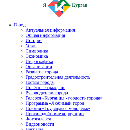
Я
Курган
Город
Актуальная информация
Общая информация
История
Устав
Символика
Экономика
Инфографика
Организации
Развитие города
Градостроительная деятельность
Гостям города
Почётные граждане
Руководители города
Галерея «Курганцы - гордость города»
Программа «Любимый город»
Премия «Трудящаяся молодежь»
Противодействие коррупции
Фотогалерея
Видеоновости
Награды