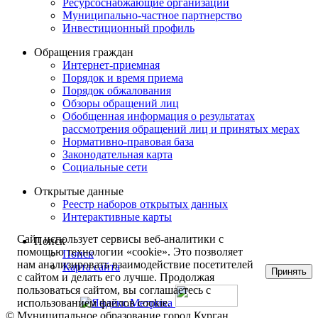
Ресурсоснабжающие организации
Муниципально-частное партнерство
Инвестиционный профиль
Обращения граждан
Интернет-приемная
Порядок и время приема
Порядок обжалования
Обзоры обращений лиц
Обобщенная информация о результатах
рассмотрения обращений лиц и принятых мерах
Нормативно-правовая база
Законодательная карта
Социальные сети
Открытые данные
Реестр наборов открытых данных
Интерактивные карты
Сайт использует сервисы веб-аналитики с
Поиск
помощью технологии «cookie». Это позволяет
Поиск
нам анализировать взаимодействие посетителей
Карта сайта
Принять
с сайтом и делать его лучше. Продолжая
пользоваться сайтом, вы соглашаетесь с
использованием файлов cookie.
© Муниципальное образование город Курган