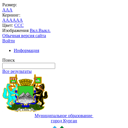
Размер:
A
A
A
Кернинг:
AA
AA
AA
Цвет:
C
C
C
Изображения
Вкл.
Выкл.
Обычная версия сайта
Войти
Информация
Поиск
Все результаты
Муниципальное образование
город Курган