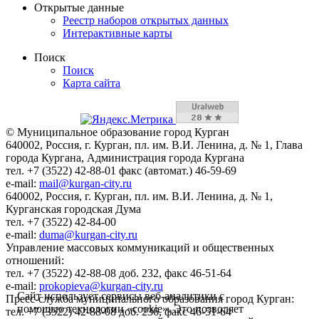
Открытые данные
Реестр наборов открытых данных
Интерактивные карты
Поиск
Поиск
Карта сайта
© Муниципальное образование город Курган
640002, Россия, г. Курган, пл. им. В.И. Ленина, д. № 1, Глава
города Кургана, Администрация города Кургана
тел. +7 (3522) 42-88-01 факс (автомат.) 46-59-69
e-mail:
mail@kurgan-city.ru
640002, Россия, г. Курган, пл. им. В.И. Ленина, д. № 1,
Курганская городская Дума
тел. +7 (3522) 42-84-00
e-mail:
duma@kurgan-city.ru
Управление массовых коммуникаций и общественных
отношений:
тел. +7 (3522) 42-88-08 доб. 232, факс 46-51-64
e-mail:
prokopieva@kurgan-city.ru
Сайт использует сервисы веб-аналитики с
Пресс-служба муниципального образования город Курган:
помощью технологии «cookie». Это позволяет
тел. +7 (3522) 42-88-08 доб. 236, факс 46-51-64