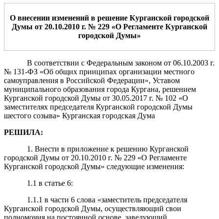
О внесении изменени
й
в решени
е
Курганской городской
Думы
от
2
0
.1
0
.20
1
0
г. №
229
«
О
Регламенте Курганской
городской Думы»
В соответствии с Федеральным законом от 06.10.2003 г.
№ 131-ФЗ «Об общих принципах организации местного
самоуправления в Российской Федерации», Уставом
муниципального образования города Кургана, решением
Курганской городской Думы от 30.05.2017 г. № 102 «О
заместителях председателя Курганской городской Думы
шестого созыва» Курганская городская Дума
РЕШИЛА:
1. Внести в приложение к решению Курганской
городской Думы от 20.10.2010 г. № 229 «О Регламенте
Курганской городской Думы» следующие изменения:
1.1 в статье 6:
1.1.1 в части 6 слова «заместитель председателя
Курганской городской Думы, осуществляющий свои
полномочия на постоянной основе, заведующий