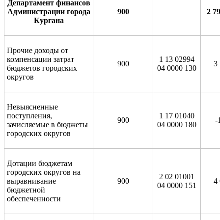
Департамент финансов
Администрации города
900
2 7
Кургана
Прочие доходы от
компенсации затрат
1 13 02994
900
3
бюджетов городских
04 0000 130
округов
Невыясненные
поступления,
1 17 01040
900
-
зачисляемые в бюджеты
04 0000 180
городских округов
Дотации бюджетам
городских округов на
2 02 01001
выравнивание
900
4
04 0000 151
бюджетной
обеспеченности