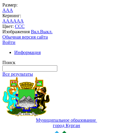
Размер:
A
A
A
Кернинг:
AA
AA
AA
Цвет:
C
C
C
Изображения
Вкл.
Выкл.
Обычная версия сайта
Войти
Информация
Поиск
Все результаты
Муниципальное образование
город Курган