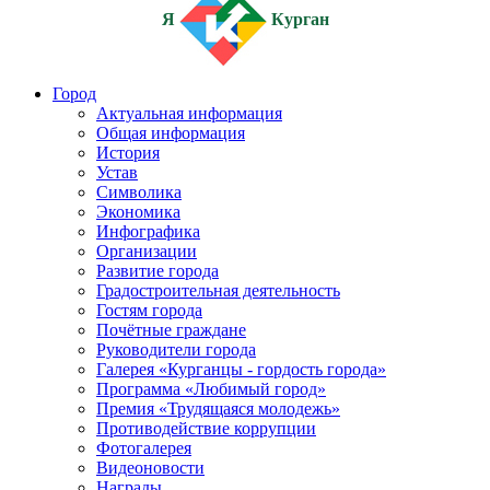
Я
Курган
Город
Актуальная информация
Общая информация
История
Устав
Символика
Экономика
Инфографика
Организации
Развитие города
Градостроительная деятельность
Гостям города
Почётные граждане
Руководители города
Галерея «Курганцы - гордость города»
Программа «Любимый город»
Премия «Трудящаяся молодежь»
Противодействие коррупции
Фотогалерея
Видеоновости
Награды