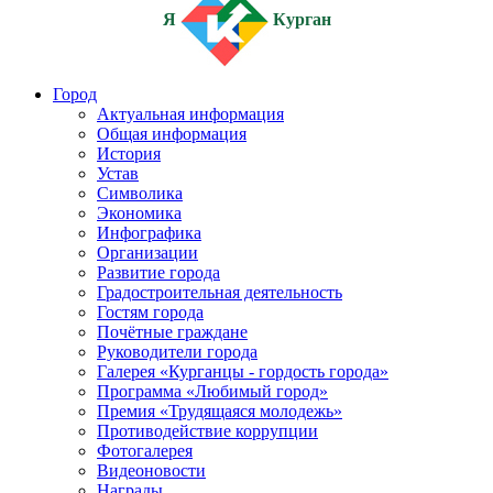
Я
Курган
Город
Актуальная информация
Общая информация
История
Устав
Символика
Экономика
Инфографика
Организации
Развитие города
Градостроительная деятельность
Гостям города
Почётные граждане
Руководители города
Галерея «Курганцы - гордость города»
Программа «Любимый город»
Премия «Трудящаяся молодежь»
Противодействие коррупции
Фотогалерея
Видеоновости
Награды