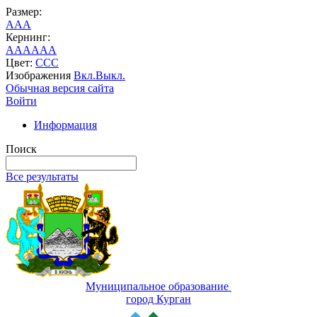
Размер:
A
A
A
Кернинг:
AA
AA
AA
Цвет:
C
C
C
Изображения
Вкл.
Выкл.
Обычная версия сайта
Войти
Информация
Поиск
Все результаты
Муниципальное образование
город Курган