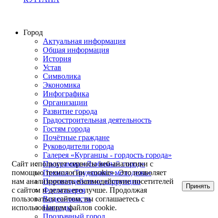
Город
Актуальная информация
Общая информация
История
Устав
Символика
Экономика
Инфографика
Организации
Развитие города
Градостроительная деятельность
Гостям города
Почётные граждане
Руководители города
Галерея «Курганцы - гордость города»
Программа «Любимый город»
Сайт использует сервисы веб-аналитики с
Премия «Трудящаяся молодежь»
помощью технологии «cookie». Это позволяет
Противодействие коррупции
нам анализировать взаимодействие посетителей
Принять
Фотогалерея
с сайтом и делать его лучше. Продолжая
Видеоновости
пользоваться сайтом, вы соглашаетесь с
Награды
использованием файлов cookie.
Прозрачный город