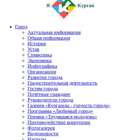
Я
Курган
Город
Актуальная информация
Общая информация
История
Устав
Символика
Экономика
Инфографика
Организации
Развитие города
Градостроительная деятельность
Гостям города
Почётные граждане
Руководители города
Галерея «Курганцы - гордость города»
Программа «Любимый город»
Премия «Трудящаяся молодежь»
Противодействие коррупции
Фотогалерея
Видеоновости
Награды