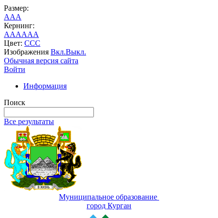
Размер:
A
A
A
Кернинг:
AA
AA
AA
Цвет:
C
C
C
Изображения
Вкл.
Выкл.
Обычная версия сайта
Войти
Информация
Поиск
Все результаты
Муниципальное образование
город Курган