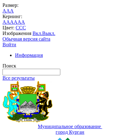
Размер:
A
A
A
Кернинг:
AA
AA
AA
Цвет:
C
C
C
Изображения
Вкл.
Выкл.
Обычная версия сайта
Войти
Информация
Поиск
Все результаты
Муниципальное образование
город Курган