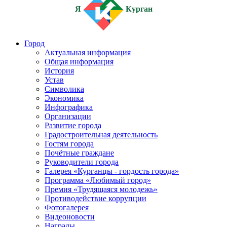
Я
Курган
Город
Актуальная информация
Общая информация
История
Устав
Символика
Экономика
Инфографика
Организации
Развитие города
Градостроительная деятельность
Гостям города
Почётные граждане
Руководители города
Галерея «Курганцы - гордость города»
Программа «Любимый город»
Премия «Трудящаяся молодежь»
Противодействие коррупции
Фотогалерея
Видеоновости
Награды