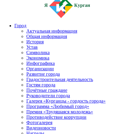
Я
Курган
Город
Актуальная информация
Общая информация
История
Устав
Символика
Экономика
Инфографика
Организации
Развитие города
Градостроительная деятельность
Гостям города
Почётные граждане
Руководители города
Галерея «Курганцы - гордость города»
Программа «Любимый город»
Премия «Трудящаяся молодежь»
Противодействие коррупции
Фотогалерея
Видеоновости
Награды