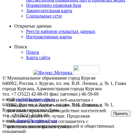
Нормативно-правовая база
Законодательная карта
Социальные сети
Открытые данные
Реестр наборов открытых данных
Интерактивные карты
Поиск
Поиск
Карта сайта
© Муниципальное образование город Курган
640002, Россия, г. Курган, пл. им. В.И. Ленина, д. № 1, Глава
города Кургана, Администрация города Кургана
тел. +7 (3522) 42-88-01 факс (автомат.) 46-59-69
e-mail:
mail@kurgan-city.ru
Сайт использует сервисы веб-аналитики с
640002, Россия, г. Курган, пл. им. В.И. Ленина, д. № 1,
помощью технологии «cookie». Это позволяет
Курганская городская Дума
нам анализировать взаимодействие посетителей
Принять
тел. +7 (3522) 42-84-00
с сайтом и делать его лучше. Продолжая
e-mail:
duma@kurgan-city.ru
пользоваться сайтом, вы соглашаетесь с
Управление массовых коммуникаций и общественных
использованием файлов cookie.
отношений: