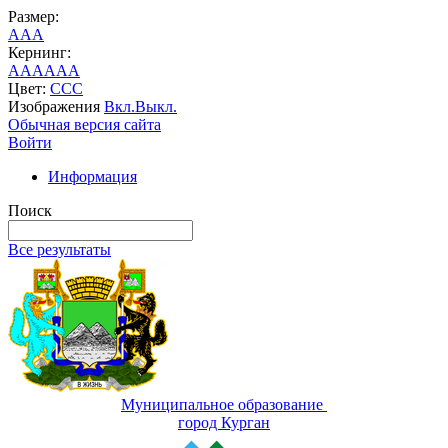
Размер:
A
A
A
Кернинг:
AA
AA
AA
Цвет:
C
C
C
Изображения
Вкл.
Выкл.
Обычная версия сайта
Войти
Информация
Поиск
Все результаты
Муниципальное образование
город Курган