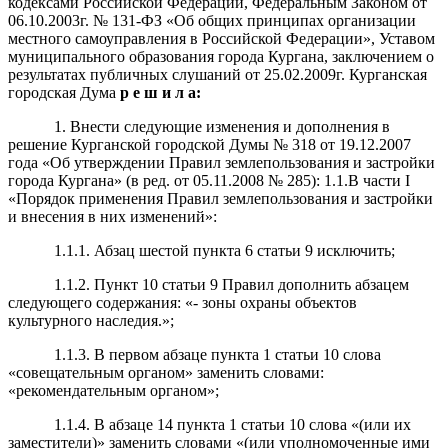
кодексами Российской Федерации, Федеральным Законом от
06.10.2003г. № 131-ФЗ «Об общих принципах организации
местного самоуправления в Российской Федерации», Уставом
муниципального образования города Кургана, заключением о
результатах публичных слушаний от 25.02.2009г. Курганская
городская Дума
р е ш и л а:
1. Внести следующие изменения и дополнения в
решение Курганской городской Думы № 318 от 19.12.2007
года «Об утверждении Правил землепользования и застройки
города Кургана» (в ред. от 05.11.2008 № 285): 1.1.В части I
«Порядок применения Правил землепользования и застройки
и внесения в них изменений»:
1.1.1. Абзац шестой пункта 6 статьи 9 исключить;
1.1.2. Пункт 10 статьи 9 Правил дополнить абзацем
следующего содержания: «- зоны охраны объектов
культурного наследия.»;
1.1.3. В первом абзаце пункта 1 статьи 10 слова
«совещательным органом» заменить словами:
«рекомендательным органом»;
1.1.4. В абзаце 14 пункта 1 статьи 10 слова «(или их
заместители)» заменить словами «(или уполномоченные ими