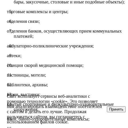
бары, закусочные, столовые и иные подобные объекты);
торговые комплексы и центры;
отделения связи;
отделения банков, осуществляющих прием коммунальных
платежей;
амбулаторно-поликлинические учреждения;
аптеки;
станции скорой медицинской помощи;
гостиницы, мотели;
библиотеки, архивы;
музеи, выставки;
Сайт использует сервисы веб-аналитики с
помощью технологии «cookie». Это позволяет
крытые спортивные и физкультурно-оздоворительные
нам анализировать взаимодействие посетителей
сооружения;
Принять
с сайтом и делать его лучше. Продолжая
пользоваться сайтом, вы соглашаетесь с
бани, банно-оздоровительные комплексы;
использованием файлов cookie.