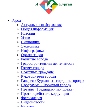
Я
Курган
Город
Актуальная информация
Общая информация
История
Устав
Символика
Экономика
Инфографика
Организации
Развитие города
Градостроительная деятельность
Гостям города
Почётные граждане
Руководители города
Галерея «Курганцы - гордость города»
Программа «Любимый город»
Премия «Трудящаяся молодежь»
Противодействие коррупции
Фотогалерея
Видеоновости
Награды