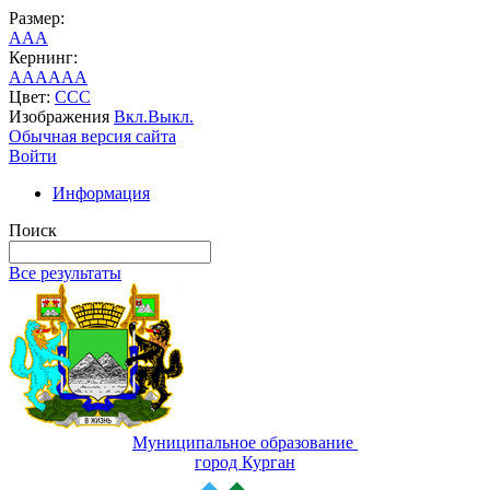
Размер:
A
A
A
Кернинг:
AA
AA
AA
Цвет:
C
C
C
Изображения
Вкл.
Выкл.
Обычная версия сайта
Войти
Информация
Поиск
Все результаты
Муниципальное образование
город Курган