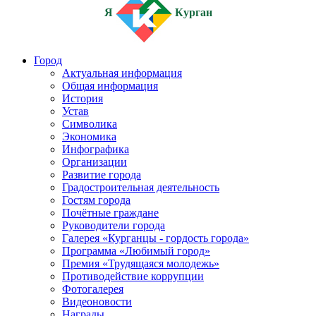
Я
Курган
Город
Актуальная информация
Общая информация
История
Устав
Символика
Экономика
Инфографика
Организации
Развитие города
Градостроительная деятельность
Гостям города
Почётные граждане
Руководители города
Галерея «Курганцы - гордость города»
Программа «Любимый город»
Премия «Трудящаяся молодежь»
Противодействие коррупции
Фотогалерея
Видеоновости
Награды