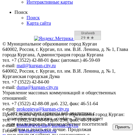
Интерактивные карты
Поиск
Поиск
Карта сайта
© Муниципальное образование город Курган
640002, Россия, г. Курган, пл. им. В.И. Ленина, д. № 1, Глава
города Кургана, Администрация города Кургана
тел. +7 (3522) 42-88-01 факс (автомат.) 46-59-69
e-mail:
mail@kurgan-city.ru
640002, Россия, г. Курган, пл. им. В.И. Ленина, д. № 1,
Курганская городская Дума
тел. +7 (3522) 42-84-00
e-mail:
duma@kurgan-city.ru
Управление массовых коммуникаций и общественных
отношений:
тел. +7 (3522) 42-88-08 доб. 232, факс 46-51-64
e-mail:
prokopieva@kurgan-city.ru
Сайт использует сервисы веб-аналитики с
Пресс-служба муниципального образования город Курган:
помощью технологии «cookie». Это позволяет
тел. +7 (3522) 42-88-08 доб. 236, факс 46-51-64
нам анализировать взаимодействие посетителей
e-mail:
kondratyeva-ma@kurgan-city.ru
Принять
с сайтом и делать его лучше. Продолжая
Госвеб:
kurgan.gosuslugi.ru
пользоваться сайтом, вы соглашаетесь с