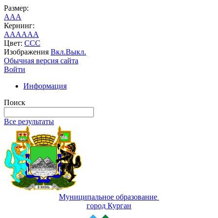
Размер:
A
A
A
Кернинг:
AA
AA
AA
Цвет:
C
C
C
Изображения
Вкл.
Выкл.
Обычная версия сайта
Войти
Информация
Поиск
Все результаты
Муниципальное образование
город Курган