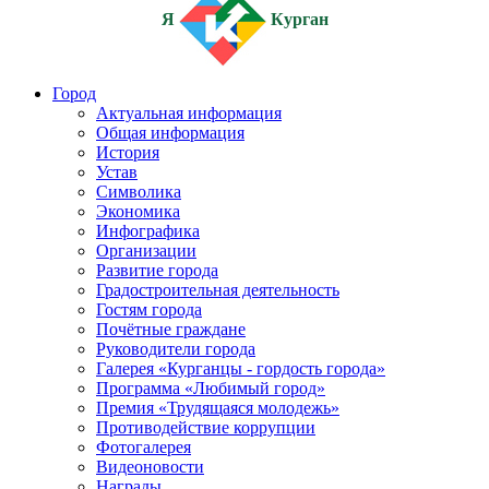
Я
Курган
Город
Актуальная информация
Общая информация
История
Устав
Символика
Экономика
Инфографика
Организации
Развитие города
Градостроительная деятельность
Гостям города
Почётные граждане
Руководители города
Галерея «Курганцы - гордость города»
Программа «Любимый город»
Премия «Трудящаяся молодежь»
Противодействие коррупции
Фотогалерея
Видеоновости
Награды