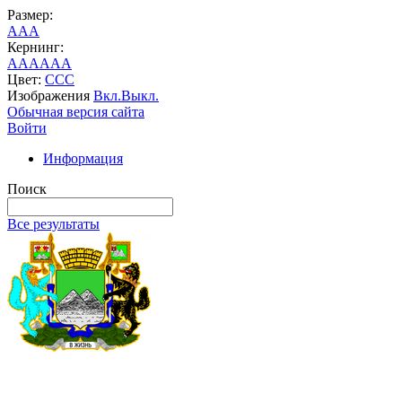
Размер:
A
A
A
Кернинг:
AA
AA
AA
Цвет:
C
C
C
Изображения
Вкл.
Выкл.
Обычная версия сайта
Войти
Информация
Поиск
Все результаты