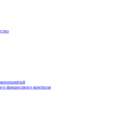
ество
 мероприятий
го финансового контроля