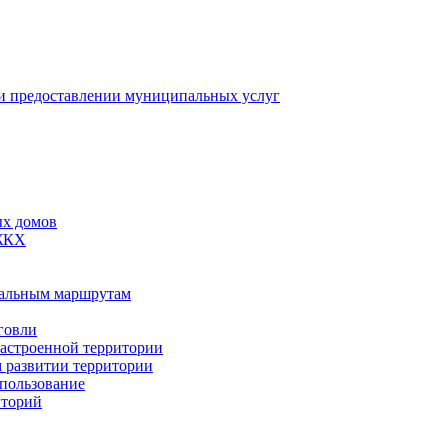
 предоставлении муниципальных услуг
ых домов
 ЖКХ
пальным маршрутам
говли
застроенной территории
м развитии территории
спользование
иторий