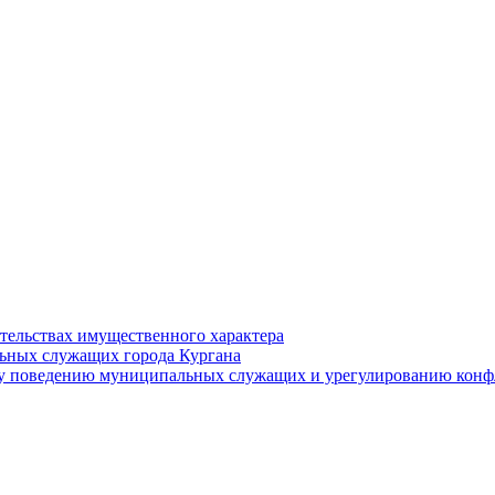
ательствах имущественного характера
ьных служащих города Кургана
у поведению муниципальных служащих и урегулированию конфл