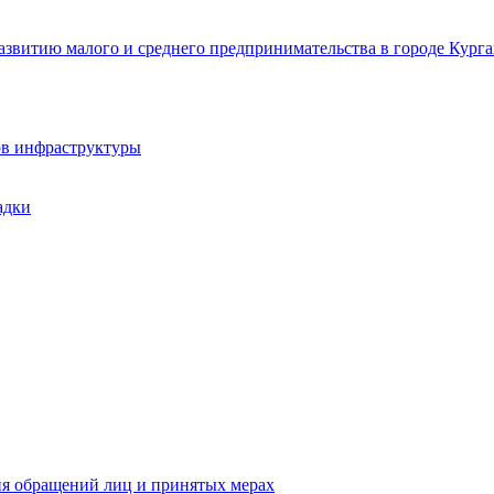
звитию малого и среднего предпринимательства в городе Курга
ов инфраструктуры
адки
ия обращений лиц и принятых мерах