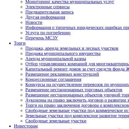
Мониторинг качества муниципальных услуг
Электронные сервисы
Предварительная запись
Другая информация
Новости
Информация о типичных юридических ошибках при
Услуги по погребению
Перечень МСЗУ
Торги
Продажа, аренда земельных и лесных участков
Продажа муниципального имущества
Аренда муниципальной казны
Отбор управляющих компаний для многоквартирн
Капитальный ремонт домов за счет средств фонда
Размещение рекламных конструкций
Концессионные соглашения
Конкурсы на осуществление перевозок по муници
Размещение нестационарных торговых объектов
Размещение нестационарных объектов уличной тор
Аукционы на право заключить договор о развитии 
Торги на право заключения договора о комплексно
Свободные земельные участки под коммерческое и
Земельные участки под комплексное развитие терр
Свободные земельные участки
Инвесторам