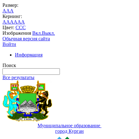
Размер:
A
A
A
Кернинг:
AA
AA
AA
Цвет:
C
C
C
Изображения
Вкл.
Выкл.
Обычная версия сайта
Войти
Информация
Поиск
Все результаты
Муниципальное образование
город Курган