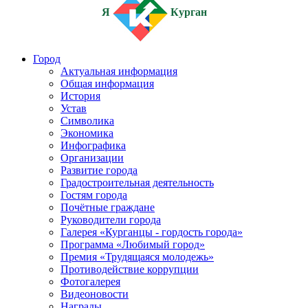
Я
Курган
Город
Актуальная информация
Общая информация
История
Устав
Символика
Экономика
Инфографика
Организации
Развитие города
Градостроительная деятельность
Гостям города
Почётные граждане
Руководители города
Галерея «Курганцы - гордость города»
Программа «Любимый город»
Премия «Трудящаяся молодежь»
Противодействие коррупции
Фотогалерея
Видеоновости
Награды