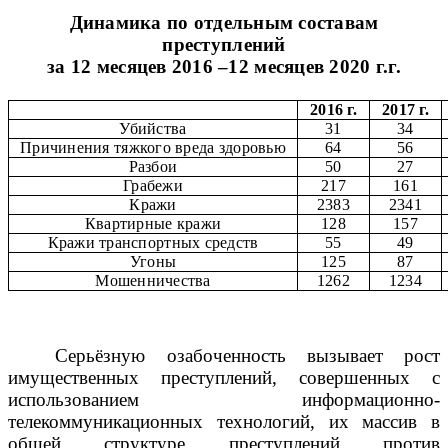
Динамика по отдельным составам
преступлений
за 12 месяцев 2016 –12 месяцев 2020 г.г.
2016 г.
2017 г.
Убийства
31
34
Причинения тяжкого вреда здоровью
64
56
Разбои
50
27
Грабежи
217
161
Кражи
2383
2341
Квартирные кражи
128
157
Кражи транспортных средств
55
49
Угоны
125
87
Мошенничества
1262
1234
Серьёзную озабоченность вызывает рост
имущественных преступлений, совершенных с
использованием информационно-
телекоммуникационных технологий, их массив в
общей структуре преступлений против