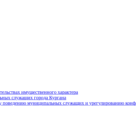
ательствах имущественного характера
ьных служащих города Кургана
у поведению муниципальных служащих и урегулированию конфл