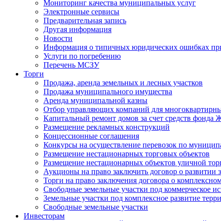
Мониторинг качества муниципальных услуг
Электронные сервисы
Предварительная запись
Другая информация
Новости
Информация о типичных юридических ошибках при
Услуги по погребению
Перечень МСЗУ
Торги
Продажа, аренда земельных и лесных участков
Продажа муниципального имущества
Аренда муниципальной казны
Отбор управляющих компаний для многоквартирн
Капитальный ремонт домов за счет средств фонда
Размещение рекламных конструкций
Концессионные соглашения
Конкурсы на осуществление перевозок по муници
Размещение нестационарных торговых объектов
Размещение нестационарных объектов уличной тор
Аукционы на право заключить договор о развитии 
Торги на право заключения договора о комплексно
Свободные земельные участки под коммерческое и
Земельные участки под комплексное развитие терр
Свободные земельные участки
Инвесторам