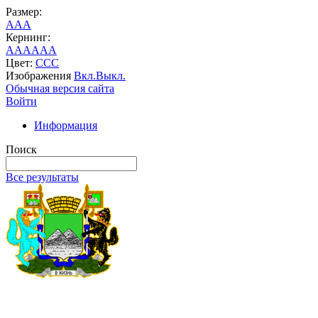
Размер:
A
A
A
Кернинг:
AA
AA
AA
Цвет:
C
C
C
Изображения
Вкл.
Выкл.
Обычная версия сайта
Войти
Информация
Поиск
Все результаты