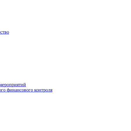
ество
 мероприятий
го финансового контроля