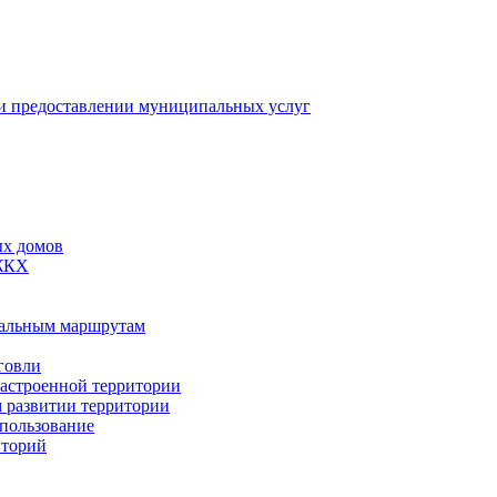
 предоставлении муниципальных услуг
ых домов
 ЖКХ
пальным маршрутам
говли
застроенной территории
м развитии территории
спользование
иторий