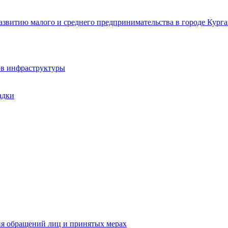
звитию малого и среднего предпринимательства в городе Курга
ов инфраструктуры
адки
ия обращений лиц и принятых мерах