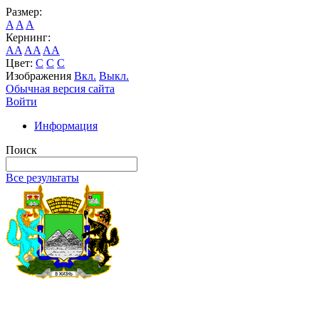
Размер:
A
A
A
Кернинг:
AA
AA
AA
Цвет:
C
C
C
Изображения
Вкл.
Выкл.
Обычная версия сайта
Войти
Информация
Поиск
Все результаты