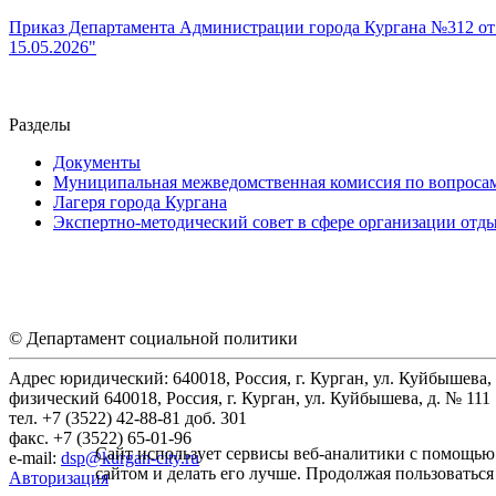
Приказ Департамента Администрации города Кургана №312 от 
15.05.2026"
Разделы
Документы
Муниципальная межведомственная комиссия по вопросам 
Лагеря города Кургана
Экспертно-методический совет в сфере организации отды
© Департамент социальной политики
Адрес юридический: 640018, Россия, г. Курган, ул. Куйбышева, 
физический 640018, Россия, г. Курган, ул. Куйбышева, д. № 111
тел. +7 (3522) 42-88-81 доб. 301
факс. +7 (3522) 65-01-96
Сайт использует сервисы веб-аналитики с помощью 
e-mail:
dsp@kurgan-city.ru
сайтом и делать его лучше. Продолжая пользоваться
Авторизация