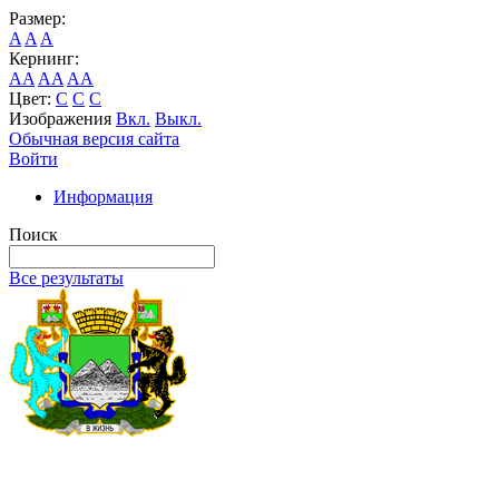
Размер:
A
A
A
Кернинг:
AA
AA
AA
Цвет:
C
C
C
Изображения
Вкл.
Выкл.
Обычная версия сайта
Войти
Информация
Поиск
Все результаты