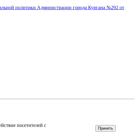
иальной политики Администрации города Кургана №292 от
ействие посетителей с
Принять