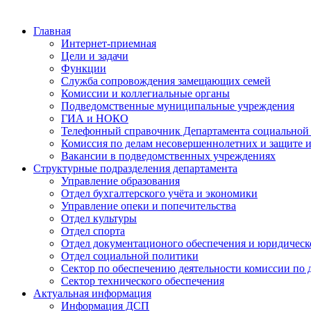
Главная
Интернет-приемная
Цели и задачи
Функции
Служба сопровождения замещающих семей
Комиссии и коллегиальные органы
Подведомственные муниципальные учреждения
ГИА и НОКО
Телефонный справочник Департамента социальной
Комиссия по делам несовершеннолетних и защите и
Вакансии в подведомственных учреждениях
Структурные подразделения департамента
Управление образования
Отдел бухгалтерского учёта и экономики
Управление опеки и попечительства
Отдел культуры
Отдел спорта
Отдел документационого обеспечения и юридическ
Отдел социальной политики
Сектор по обеспечению деятельности комиссии по 
Сектор технического обеспечения
Актуальная информация
Информация ДСП