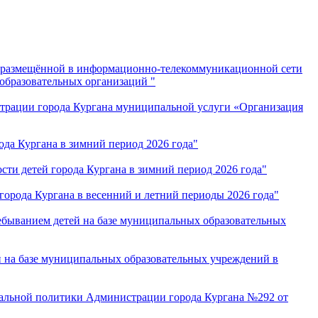
ы размещённой в информационно-телекоммуникационной сети
образовательных организаций "
трации города Кургана муниципальной услуги «Организация
ода Кургана в зимний период 2026 года"
ти детей города Кургана в зимний период 2026 года"
города Кургана в весенний и летний периоды 2026 года"
ебыванием детей на базе муниципальных образовательных
й на базе муниципальных образовательных учреждений в
иальной политики Администрации города Кургана №292 от