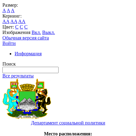
Размер:
A
A
A
Кернинг:
AA
AA
AA
Цвет:
C
C
C
Изображения
Вкл.
Выкл.
Обычная версия сайта
Войти
Информация
Поиск
Все результаты
Департамент социальной политики
Место расположения: