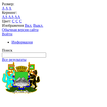
Размер:
A
A
A
Кернинг:
AA
AA
AA
Цвет:
C
C
C
Изображения
Вкл.
Выкл.
Обычная версия сайта
Войти
Информация
Поиск
Все результаты