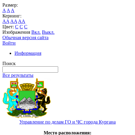
Размер:
A
A
A
Кернинг:
AA
AA
AA
Цвет:
C
C
C
Изображения
Вкл.
Выкл.
Обычная версия сайта
Войти
Информация
Поиск
Все результаты
Управление по делам ГО и ЧС города Кургана
Место расположения: