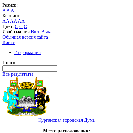
Размер:
A
A
A
Кернинг:
AA
AA
AA
Цвет:
C
C
C
Изображения
Вкл.
Выкл.
Обычная версия сайта
Войти
Информация
Поиск
Все результаты
Курганская городская Дума
Место расположения: