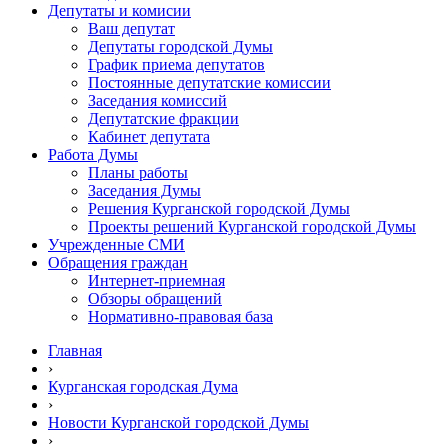
Депутаты и комисии
Ваш депутат
Депутаты городской Думы
График приема депутатов
Постоянные депутатские комиссии
Заседания комиссий
Депутатские фракции
Кабинет депутата
Работа Думы
Планы работы
Заседания Думы
Решения Курганской городской Думы
Проекты решений Курганской городской Думы
Учрежденные СМИ
Обращения граждан
Интернет-приемная
Обзоры обращений
Нормативно-правовая база
Главная
›
Курганская городская Дума
›
Новости Курганской городской Думы
›