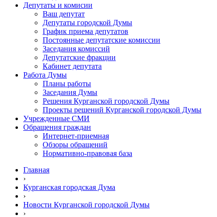
Депутаты и комисии
Ваш депутат
Депутаты городской Думы
График приема депутатов
Постоянные депутатские комиссии
Заседания комиссий
Депутатские фракции
Кабинет депутата
Работа Думы
Планы работы
Заседания Думы
Решения Курганской городской Думы
Проекты решений Курганской городской Думы
Учрежденные СМИ
Обращения граждан
Интернет-приемная
Обзоры обращений
Нормативно-правовая база
Главная
›
Курганская городская Дума
›
Новости Курганской городской Думы
›