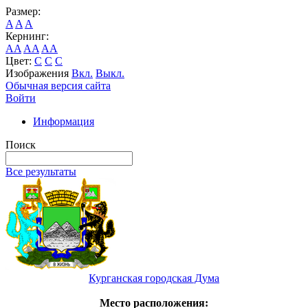
Размер:
A
A
A
Кернинг:
AA
AA
AA
Цвет:
C
C
C
Изображения
Вкл.
Выкл.
Обычная версия сайта
Войти
Информация
Поиск
Все результаты
Курганская городская Дума
Место расположения: