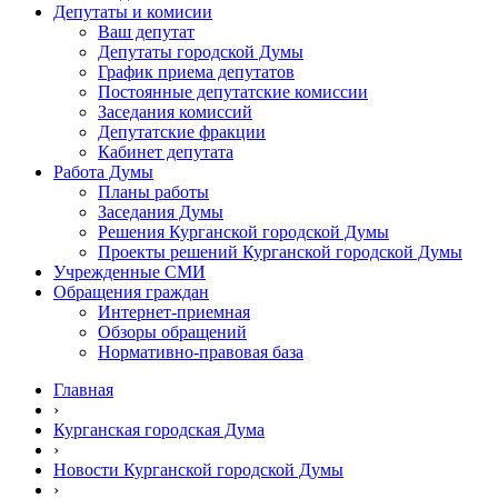
Депутаты и комисии
Ваш депутат
Депутаты городской Думы
График приема депутатов
Постоянные депутатские комиссии
Заседания комиссий
Депутатские фракции
Кабинет депутата
Работа Думы
Планы работы
Заседания Думы
Решения Курганской городской Думы
Проекты решений Курганской городской Думы
Учрежденные СМИ
Обращения граждан
Интернет-приемная
Обзоры обращений
Нормативно-правовая база
Главная
›
Курганская городская Дума
›
Новости Курганской городской Думы
›