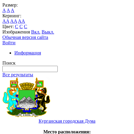
Размер:
A
A
A
Кернинг:
AA
AA
AA
Цвет:
C
C
C
Изображения
Вкл.
Выкл.
Обычная версия сайта
Войти
Информация
Поиск
Все результаты
Курганская городская Дума
Место расположения: