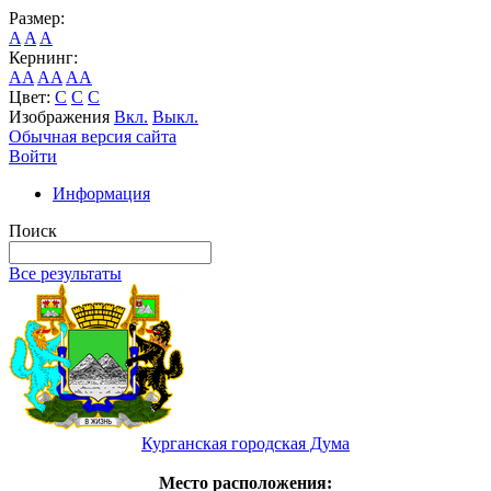
Размер:
A
A
A
Кернинг:
AA
AA
AA
Цвет:
C
C
C
Изображения
Вкл.
Выкл.
Обычная версия сайта
Войти
Информация
Поиск
Все результаты
Курганская городская Дума
Место расположения: