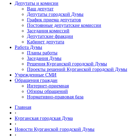
Депутаты и комисии
Ваш депутат
Депутаты городской Думы
График приема депутатов
Постоянные депутатские комиссии
Заседания комиссий
Депутатские фракции
Кабинет депутата
Работа Думы
Планы работы
Заседания Думы
Решения Курганской городской Думы
Проекты решений Курганской городской Думы
Учрежденные СМИ
Обращения граждан
Интернет-приемная
Обзоры обращений
Нормативно-правовая база
Главная
›
Курганская городская Дума
›
Новости Курганской городской Думы
›