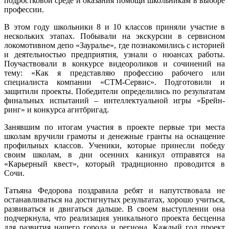
подростковой среде и оказания помощи школьникам в выборе
профессии.
В этом году школьники 8 и 10 классов приняли участие в
нескольких этапах. Побывали на экскурсии в сервисном
локомотивном депо «Зауралье», где познакомились с историей
и деятельностью предприятия, узнали о нюансах работы.
Поучаствовали в конкурсе видеороликов и сочинений на
тему: «Как я представляю профессию рабочего или
специалиста компании «СТМ-Сервис». Подготовили и
защитили проекты. Победители определились по результатам
финальных испытаний – интеллектуальной игры «Брейн-
ринг» и конкурса агитбригад.
Занявшим по итогам участия в проекте первые три места
школам вручили грамоты и денежные гранты на оснащение
профильных классов. Ученики, которые принесли победу
своим школам, в дни осенних каникул отправятся на
«Карьерный квест», который традиционно проводится в
Сочи.
Татьяна Федорова поздравила ребят и напутствовала не
останавливаться на достигнутых результатах, хорошо учиться,
развиваться и двигаться дальше. В своем выступлении она
подчеркнула, что реализация уникального проекта бесценна
для развития нашего города и региона. Каждый год проект