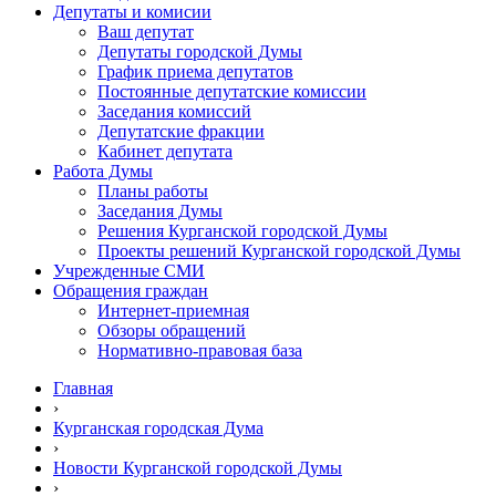
Депутаты и комисии
Ваш депутат
Депутаты городской Думы
График приема депутатов
Постоянные депутатские комиссии
Заседания комиссий
Депутатские фракции
Кабинет депутата
Работа Думы
Планы работы
Заседания Думы
Решения Курганской городской Думы
Проекты решений Курганской городской Думы
Учрежденные СМИ
Обращения граждан
Интернет-приемная
Обзоры обращений
Нормативно-правовая база
Главная
›
Курганская городская Дума
›
Новости Курганской городской Думы
›