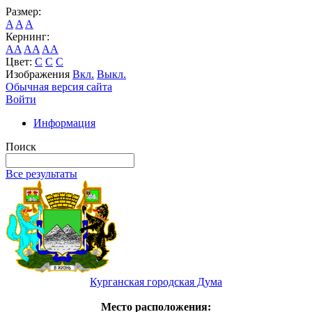
Размер:
A
A
A
Кернинг:
AA
AA
AA
Цвет:
C
C
C
Изображения
Вкл.
Выкл.
Обычная версия сайта
Войти
Информация
Поиск
Все результаты
Курганская городская Дума
Место расположения: