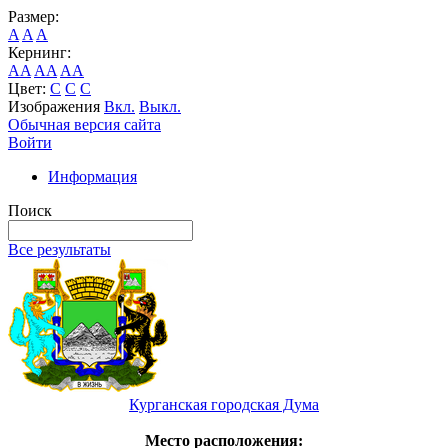
Размер:
A
A
A
Кернинг:
AA
AA
AA
Цвет:
C
C
C
Изображения
Вкл.
Выкл.
Обычная версия сайта
Войти
Информация
Поиск
Все результаты
Курганская городская Дума
Место расположения: