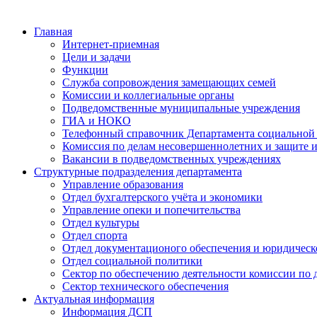
Главная
Интернет-приемная
Цели и задачи
Функции
Служба сопровождения замещающих семей
Комиссии и коллегиальные органы
Подведомственные муниципальные учреждения
ГИА и НОКО
Телефонный справочник Департамента социальной
Комиссия по делам несовершеннолетних и защите и
Вакансии в подведомственных учреждениях
Структурные подразделения департамента
Управление образования
Отдел бухгалтерского учёта и экономики
Управление опеки и попечительства
Отдел культуры
Отдел спорта
Отдел документационого обеспечения и юридическ
Отдел социальной политики
Сектор по обеспечению деятельности комиссии по 
Сектор технического обеспечения
Актуальная информация
Информация ДСП