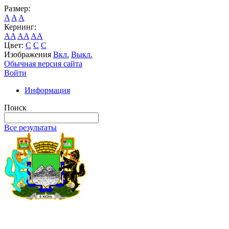
Размер:
A
A
A
Кернинг:
AA
AA
AA
Цвет:
C
C
C
Изображения
Вкл.
Выкл.
Обычная версия сайта
Войти
Информация
Поиск
Все результаты