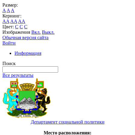
Размер:
A
A
A
Кернинг:
AA
AA
AA
Цвет:
C
C
C
Изображения
Вкл.
Выкл.
Обычная версия сайта
Войти
Информация
Поиск
Все результаты
Департамент социальной политики
Место расположения: