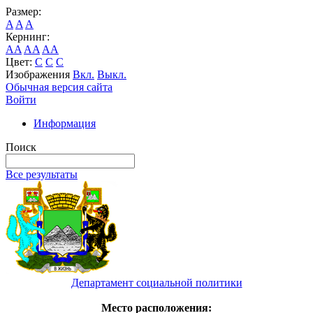
Размер:
A
A
A
Кернинг:
AA
AA
AA
Цвет:
C
C
C
Изображения
Вкл.
Выкл.
Обычная версия сайта
Войти
Информация
Поиск
Все результаты
Департамент социальной политики
Место расположения: