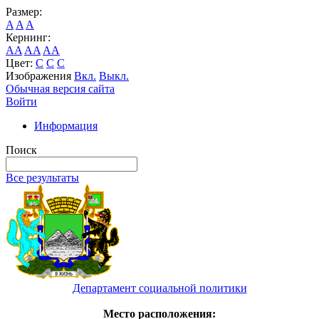
Размер:
A
A
A
Кернинг:
AA
AA
AA
Цвет:
C
C
C
Изображения
Вкл.
Выкл.
Обычная версия сайта
Войти
Информация
Поиск
Все результаты
Департамент социальной политики
Место расположения: