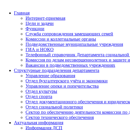
Главная
Интернет-приемная
Цели и задачи
Функции
Служба сопровождения замещающих семей
Комиссии и коллегиальные органы
Подведомственные муниципальные учреждения
ГИА и НОКО
Телефонный справочник Департамента социальной
Комиссия по делам несовершеннолетних и защите и
Вакансии в подведомственных учреждениях
Структурные подразделения департамента
Управление образования
Отдел бухгалтерского учёта и экономики
Управление опеки и попечительства
Отдел культуры
Отдел спорта
Отдел документационого обеспечения и юридическ
Отдел социальной политики
Сектор по обеспечению деятельности комиссии по 
Сектор технического обеспечения
Актуальная информация
Информация ДСП