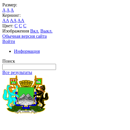
Размер:
A
A
A
Кернинг:
AA
AA
AA
Цвет:
C
C
C
Изображения
Вкл.
Выкл.
Обычная версия сайта
Войти
Информация
Поиск
Все результаты