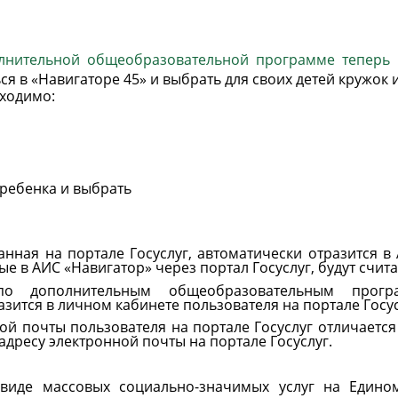
лнительной общеобразовательной программе теперь м
ся в «Навигаторе 45» и выбрать для своих детей кружок 
ходимо:
ребенка
и
выбрать
анная
на
портале
Госуслуг,
автоматически отразится в
ые в АИС
«
Навигатор»
через
портал
Госуслуг,
будут
счита
по
дополнительным
общеобразовательным прогр
азится в личном кабинете пользователя на
портале
Госу
ной
почты
пользователя
на
портале Госуслуг отличается
 адресу электронной почты на портале
Госуслуг.
виде массовых социально-значимых услуг на Едином