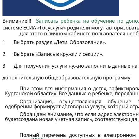
Внимание!!!
Записать ребенка на обучение по допо
системе ЕСИА «Госуслуги» родители могут авторизовать
Для этого
в личном
кабинете
пользователя необ
1
Выбрать
раздел
«Дети.
Образование».
2
Выбрать
«Запись
в
кружки
и
секции».
3
Для
получения
услуги
нужно
заполнить
данные
на
дополнительную
общеобразовательную
программу.
При
этом
вся
информация
о
детях,
зафиксиров
Курганской области». Все данные о ребенке, переданн
Организация,
осуществляющая
обучение
одобрении
формирует договор на услугу, который отр
Обращаем
внимание,
что
если
адрес
электрон
будет
создана новая учетная запись, соответствующая
Полный перечень доступных в электронном 