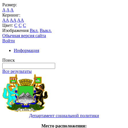
Размер:
A
A
A
Кернинг:
AA
AA
AA
Цвет:
C
C
C
Изображения
Вкл.
Выкл.
Обычная версия сайта
Войти
Информация
Поиск
Все результаты
Департамент социальной политики
Место расположения: