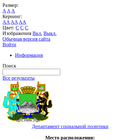
Размер:
A
A
A
Кернинг:
AA
AA
AA
Цвет:
C
C
C
Изображения
Вкл.
Выкл.
Обычная версия сайта
Войти
Информация
Поиск
Все результаты
Департамент социальной политики
Место расположения: