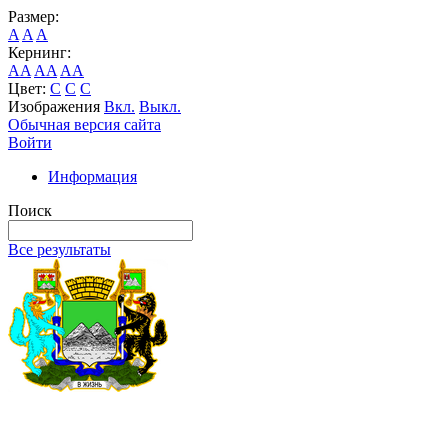
Размер:
A
A
A
Кернинг:
AA
AA
AA
Цвет:
C
C
C
Изображения
Вкл.
Выкл.
Обычная версия сайта
Войти
Информация
Поиск
Все результаты