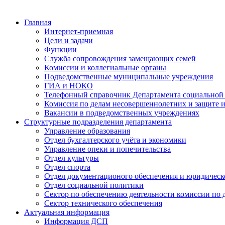
Главная
Интернет-приемная
Цели и задачи
Функции
Служба сопровождения замещающих семей
Комиссии и коллегиальные органы
Подведомственные муниципальные учреждения
ГИА и НОКО
Телефонный справочник Департамента социальной
Комиссия по делам несовершеннолетних и защите и
Вакансии в подведомственных учреждениях
Структурные подразделения департамента
Управление образования
Отдел бухгалтерского учёта и экономики
Управление опеки и попечительства
Отдел культуры
Отдел спорта
Отдел документационого обеспечения и юридическ
Отдел социальной политики
Сектор по обеспечению деятельности комиссии по 
Сектор технического обеспечения
Актуальная информация
Информация ДСП