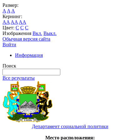
Размер:
A
A
A
Кернинг:
AA
AA
AA
Цвет:
C
C
C
Изображения
Вкл.
Выкл.
Обычная версия сайта
Войти
Информация
Поиск
Все результаты
Департамент социальной политики
Место расположения: