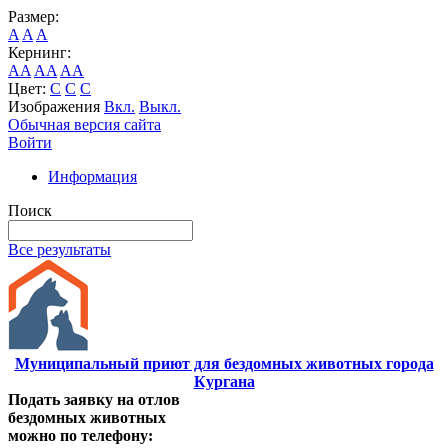
Размер:
A
A
A
Кернинг:
AA
AA
AA
Цвет:
C
C
C
Изображения
Вкл.
Выкл.
Обычная версия сайта
Войти
Информация
Поиск
Все результаты
Муниципальный приют для бездомных животных города
Кургана
Подать заявку на отлов
бездомных животных
можно по телефону: