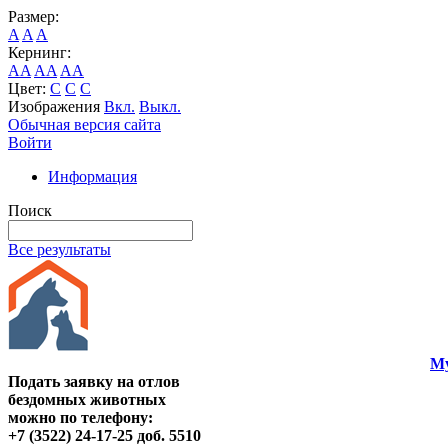
Размер:
A
A
A
Кернинг:
AA
AA
AA
Цвет:
C
C
C
Изображения
Вкл.
Выкл.
Обычная версия сайта
Войти
Информация
Поиск
Все результаты
Му
Подать заявку на отлов
бездомных животных
можно по телефону:
+7 (3522) 24-17-25 доб. 5510