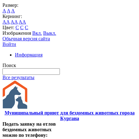
Размер:
A
A
A
Кернинг:
AA
AA
AA
Цвет:
C
C
C
Изображения
Вкл.
Выкл.
Обычная версия сайта
Войти
Информация
Поиск
Все результаты
Муниципальный приют для бездомных животных города
Кургана
Подать заявку на отлов
бездомных животных
можно по телефону: