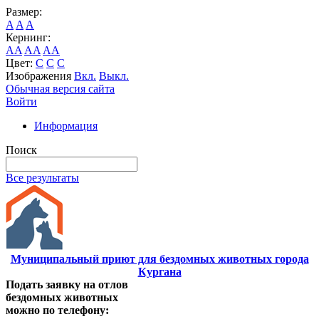
Размер:
A
A
A
Кернинг:
AA
AA
AA
Цвет:
C
C
C
Изображения
Вкл.
Выкл.
Обычная версия сайта
Войти
Информация
Поиск
Все результаты
Муниципальный приют для бездомных животных города
Кургана
Подать заявку на отлов
бездомных животных
можно по телефону: