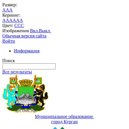
Размер:
A
A
A
Кернинг:
AA
AA
AA
Цвет:
C
C
C
Изображения
Вкл.
Выкл.
Обычная версия сайта
Войти
Информация
Поиск
Все результаты
Муниципальное образование
город Курган