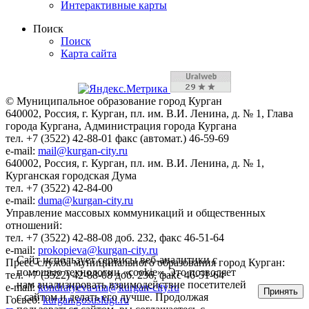
Интерактивные карты
Поиск
Поиск
Карта сайта
© Муниципальное образование город Курган
640002, Россия, г. Курган, пл. им. В.И. Ленина, д. № 1, Глава
города Кургана, Администрация города Кургана
тел. +7 (3522) 42-88-01 факс (автомат.) 46-59-69
e-mail:
mail@kurgan-city.ru
640002, Россия, г. Курган, пл. им. В.И. Ленина, д. № 1,
Курганская городская Дума
тел. +7 (3522) 42-84-00
e-mail:
duma@kurgan-city.ru
Управление массовых коммуникаций и общественных
отношений:
тел. +7 (3522) 42-88-08 доб. 232, факс 46-51-64
e-mail:
prokopieva@kurgan-city.ru
Сайт использует сервисы веб-аналитики с
Пресс-служба муниципального образования город Курган:
помощью технологии «cookie». Это позволяет
тел. +7 (3522) 42-88-08 доб. 236, факс 46-51-64
нам анализировать взаимодействие посетителей
e-mail:
kondratyeva-ma@kurgan-city.ru
Принять
с сайтом и делать его лучше. Продолжая
Госвеб:
kurgan.gosuslugi.ru