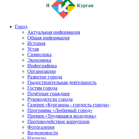
Я
Курган
Город
Актуальная информация
Общая информация
История
Устав
Символика
Экономика
Инфографика
Организации
Развитие города
Градостроительная деятельность
Гостям города
Почётные граждане
Руководители города
Галерея «Курганцы - гордость города»
Программа «Любимый город»
Премия «Трудящаяся молодежь»
Противодействие коррупции
Фотогалерея
Видеоновости
Награды