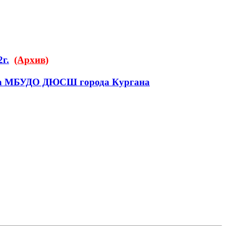
г.
(Архив)
года МБУДО ДЮСШ города Кургана