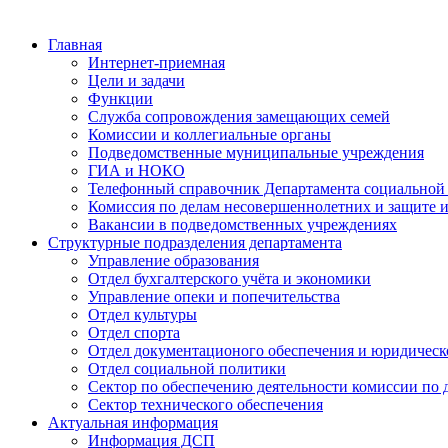
Главная
Интернет-приемная
Цели и задачи
Функции
Служба сопровождения замещающих семей
Комиссии и коллегиальные органы
Подведомственные муниципальные учреждения
ГИА и НОКО
Телефонный справочник Департамента социальной
Комиссия по делам несовершеннолетних и защите и
Вакансии в подведомственных учреждениях
Структурные подразделения департамента
Управление образования
Отдел бухгалтерского учёта и экономики
Управление опеки и попечительства
Отдел культуры
Отдел спорта
Отдел документационого обеспечения и юридическ
Отдел социальной политики
Сектор по обеспечению деятельности комиссии по 
Сектор технического обеспечения
Актуальная информация
Информация ДСП