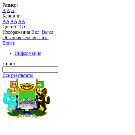
Размер:
A
A
A
Кернинг:
AA
AA
AA
Цвет:
C
C
C
Изображения
Вкл.
Выкл.
Обычная версия сайта
Войти
Информация
Поиск
Все результаты