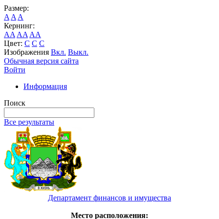
Размер:
A
A
A
Кернинг:
AA
AA
AA
Цвет:
C
C
C
Изображения
Вкл.
Выкл.
Обычная версия сайта
Войти
Информация
Поиск
Все результаты
Департамент финансов и имущества
Место расположения: