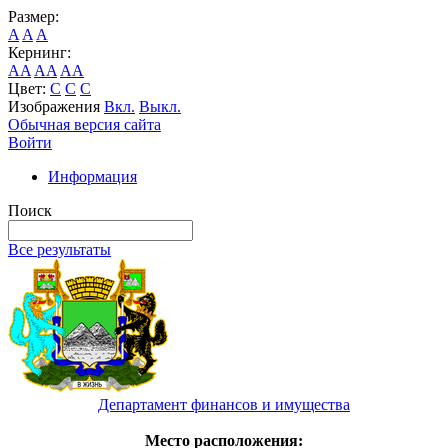
Размер:
A
A
A
Кернинг:
AA
AA
AA
Цвет:
C
C
C
Изображения
Вкл.
Выкл.
Обычная версия сайта
Войти
Информация
Поиск
Все результаты
Департамент финансов и имущества
Место расположения: